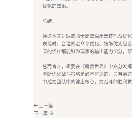
优化的效果。
总结：
通过本文对惩戒骑士高效输出宏技巧及优化
表现时，合理的宏命令优化、技能优先级设
节的优化都能够为玩家的输出能力加分，帮
总而言之，想要在《魔兽世界》中充分发挥
不断优化战斗策略是必不可少的。只有通过
中成为团队中的输出核心，为战斗的胜利贡
上一篇
下一篇