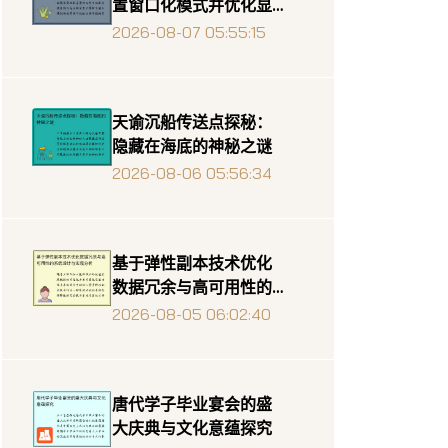
置窗口化模式并优化显
示效果
2026-08-07 05:55:15
天谕沉船传送点探秘：
隐藏在海底的神秘之谜
2026-08-06 05:56:34
基于弹性副本技术优化
数据冗余与高可用性的
系统设计与实现分析
2026-08-05 06:02:40
唐代学子毕业宴会的盛
大庆典与文化意蕴探究