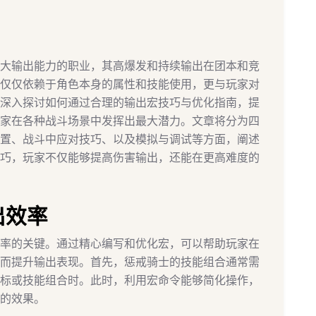
大输出能力的职业，其高爆发和持续输出在团本和竞
仅仅依赖于角色本身的属性和技能使用，更与玩家对
深入探讨如何通过合理的输出宏技巧与优化指南，提
家在各种战斗场景中发挥出最大潜力。文章将分为四
置、战斗中应对技巧、以及模拟与调试等方面，阐述
巧，玩家不仅能够提高伤害输出，还能在更高难度的
出效率
率的关键。通过精心编写和优化宏，可以帮助玩家在
而提升输出表现。首先，惩戒骑士的技能组合通常需
标或技能组合时。此时，利用宏命令能够简化操作，
的效果。