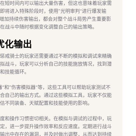
在短时间内可以输出大量伤害，但这也意味着玩家需
即将进入特殊阶段时，使用“光明审判”进行爆发输
”增加持续伤害输出，都会对整个战斗局势产生重要影
在战斗中随时根据变化调整自己的输出策略。
优化输出
惩戒骑士的玩家还需要通过不断的模拟和调试来精确
拟战斗，玩家可以分析自己的技能施放情况，找到潜
和技能循环。
”和“伤害模拟器”等，这些工具可以帮助玩家测试不
合自己的输出方式。通过这些模拟工具，玩家不仅能
估不同装备、天赋配置和技能使用的影响。
度和操作习惯密切相关。在模拟与调试的过程中，玩
定，进一步提升操作效率和反应速度。定期进行战斗
输出中存在的漏洞，并及时做出调整，从而达到持续