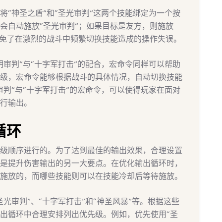
“神圣之盾”和“圣光审判”这两个技能绑定为一个按
会自动施放“圣光审判”；如果目标是友方，则施放
避免了在激烈的战斗中频繁切换技能造成的操作失误。
审判”与“十字军打击”的配合，宏命令同样可以帮助
级，宏命令能够根据战斗的具体情况，自动切换技能
判”与“十字军打击”的宏命令，可以使得玩家在面对
行输出。
循环
级顺序进行的。为了达到最佳的输出效果，合理设置
是提升伤害输出的另一大要点。在优化输出循环时，
施放的，而哪些技能则可以在技能冷却后等待施放。
光审判”、“十字军打击”和“神圣风暴”等。根据这些
出循环中合理安排列出优先级。例如，优先使用“圣