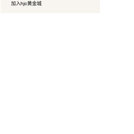
加入hjc黄金城