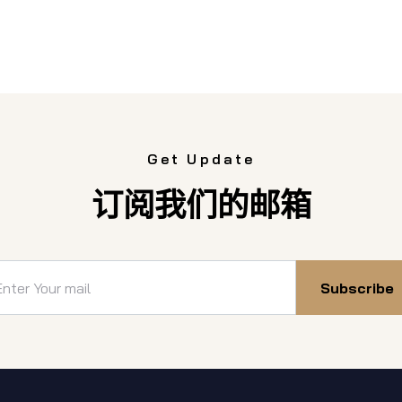
Get Update
订阅我们的邮箱
Subscribe