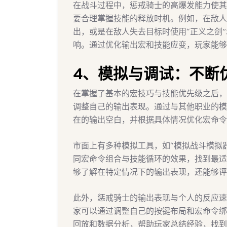
在战斗过程中，惩戒骑士的高爆发能力使其
要合理掌握技能的释放时机。例如，在敌人
出，或是在敌人失去目标时使用“正义之剑
响。通过优化输出宏和技能应变，玩家能够
4、模拟与调试：不断
在掌握了基本的宏技巧与技能优先级之后，
调整自己的输出表现。通过与其他职业的模
在的输出空白，并根据具体情况优化宏命令
市面上有多种模拟工具，如“模拟战斗模拟器
同宏命令组合与技能循环的效果，找到最适
够了解在特定情况下的输出表现，还能够评
此外，惩戒骑士的输出表现与个人的反应速
家可以通过调整自己的按键布局和宏命令绑
回放和数据分析，帮助玩家总结经验，找到