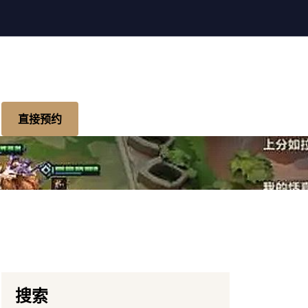
直接预约
搜索