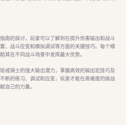
指南的探讨，玩家可以了解到在提升伤害输出和战斗
置、战斗应变和模拟调试等方面的关键技巧。每个细
助其在不同战斗场景中发挥最大优势。
惩戒骑士的强大输出潜力，掌握高效的输出宏技巧及
不断的练习、调试和应变，玩家才能在高难度的挑战
献自己的力量。