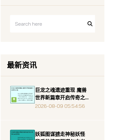
最新资讯
巨龙之魂遗迹重现 魔兽
世界新篇章开启传奇之
旅
2026-08-09 05:54:56
妖狐图谋掳走神秘妖怪