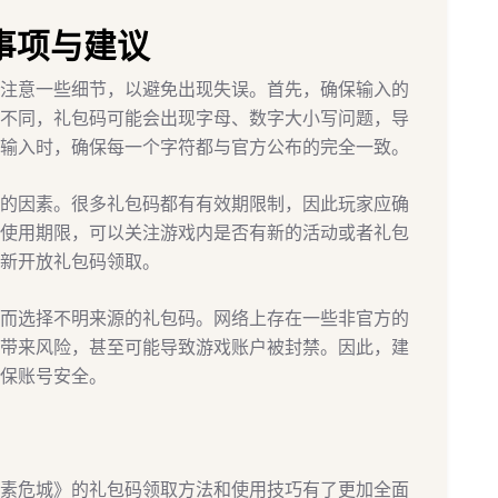
事项与建议
注意一些细节，以避免出现失误。首先，确保输入的
不同，礼包码可能会出现字母、数字大小写问题，导
输入时，确保每一个字符都与官方公布的完全一致。
的因素。很多礼包码都有有效期限制，因此玩家应确
使用期限，可以关注游戏内是否有新的活动或者礼包
新开放礼包码领取。
而选择不明来源的礼包码。网络上存在一些非官方的
带来风险，甚至可能导致游戏账户被封禁。因此，建
保账号安全。
素危城》的礼包码领取方法和使用技巧有了更加全面