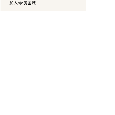
加入hjc黄金城