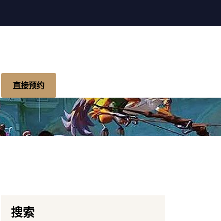
直接预约
搜索