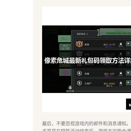
最后，不要忽视游戏内的邮件和消息通知。