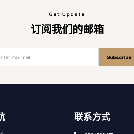
Get Update
订阅我们的邮箱
Subscribe
航
联系方式