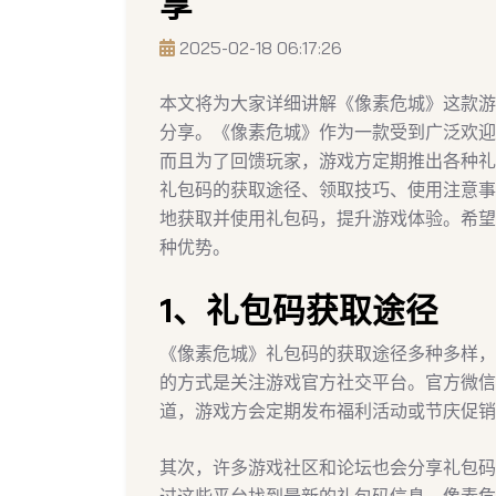
享
2025-02-18 06:17:26
本文将为大家详细讲解《像素危城》这款游
分享。《像素危城》作为一款受到广泛欢迎
而且为了回馈玩家，游戏方定期推出各种礼
礼包码的获取途径、领取技巧、使用注意事
地获取并使用礼包码，提升游戏体验。希望
种优势。
1、礼包码获取途径
《像素危城》礼包码的获取途径多种多样，
的方式是关注游戏官方社交平台。官方微信、
道，游戏方会定期发布福利活动或节庆促销
其次，许多游戏社区和论坛也会分享礼包码