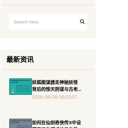
最新资讯
妖狐图谋掳走神秘妖怪
背后的惊天阴谋与古老
传说
2026-08-08 06:03:07
如何在仙剑奇侠传3中设