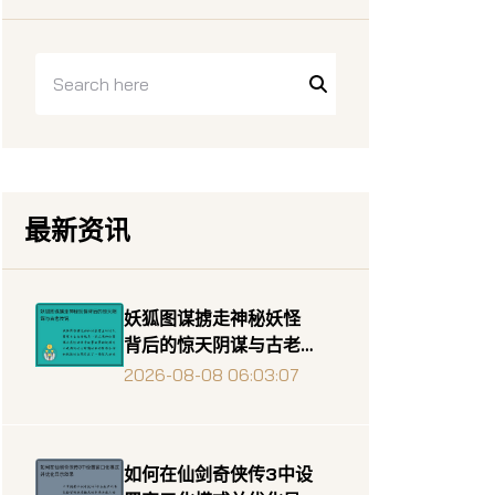
最新资讯
妖狐图谋掳走神秘妖怪
背后的惊天阴谋与古老
传说
2026-08-08 06:03:07
如何在仙剑奇侠传3中设